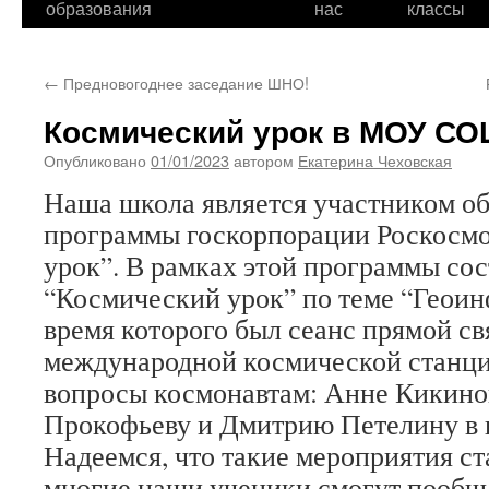
образования
нас
классы
←
Предновогоднее заседание ШНО!
Космический урок в МОУ С
Опубликовано
01/01/2023
автором
Екатерина Чеховская
Наша школа является участником о
программы госкорпорации Роскосм
урок”. В рамках этой программы сос
“Космический урок” по теме “Геоин
время которого был сеанс прямой св
международной космической станцие
вопросы космонавтам: Анне Кикино
Прокофьеву и Дмитрию Петелину в 
Надеемся, что такие мероприятия с
многие наши ученики смогут пообщ