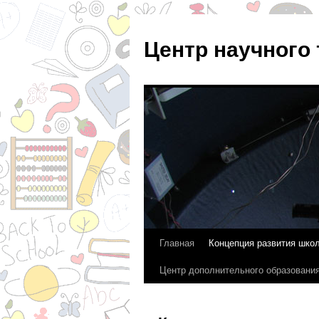
Центр научного
Главная
Концепция развития шко
Перейти
Центр дополнительного образовани
к
содержимому