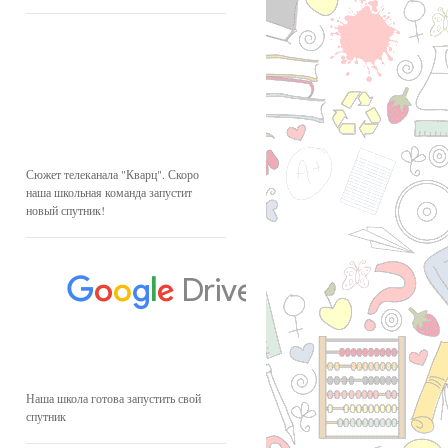
Сюжет телеканала "Кварц". Скоро
наша школьная команда запустит
новый спутник!
Наша школа готова запустить свой
спутник