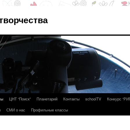
 творчества
лы
ЦНТ “Поиск”
Планетарий
Контакты
schoolTV
Конкурс “РИ
я
СМИ о нас
Профильные классы