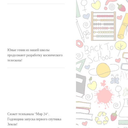
Юные гении из нашей школы
продолжают разработку космического
телескопа!
Сюжет телеканала "Мир 24".
Годовщина запуска первого спутника
Земли!