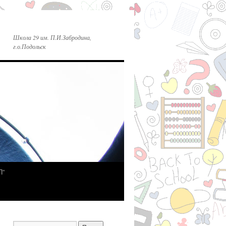
Школа 29 им. П.И.Забродина,
г.о.Подольск
П”