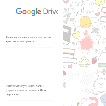
Наша школа выиграла президентский
грант на новые проекты
Успешный запуск нашей лодки,
управляет капитан команды Илья
Атрошенко