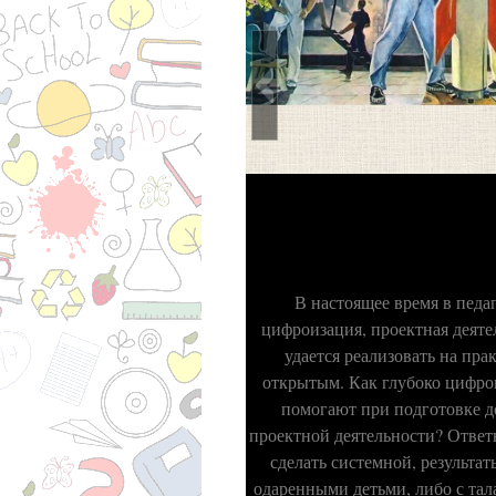
В настоящее время в педа
цифроизация, проектная деяте
удается реализовать на пра
открытым. Как глубоко цифров
помогают при подготовке д
проектной деятельности? Ответы
сделать системной, результа
одаренными детьми, либо с тал