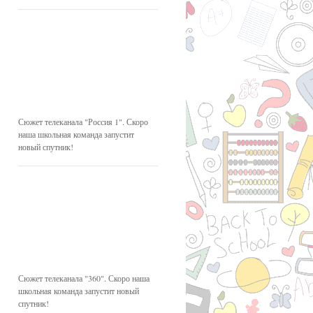
Сюжет телеканала "Россия 1". Скоро
наша школьная команда запустит
новый спутник!
Сюжет телеканала "360". Скоро наша
школьная команда запустит новый
спутник!