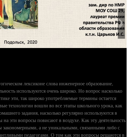
гогическом лексиконе слова инженерное образование,
льность используются очень широко. Но вопрос насколько
ктике эти, так широко употребляемые термины остается
ые технологии вошли во все этапы школьного урока, как
омашнего задания, насколько регулярно используются в
 на эти вопросы повисают в воздухе. Как эту деятельность
ты закономерными, а не уникальными, связанными либо с
антливыми педагогами. О том как эти вопросы решаются в