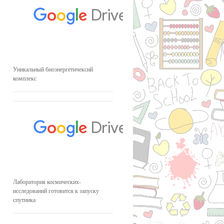
Уникальный биоэнергетичексий
комплекс
Лаборатория космических-
исследований готовится к запуску
спутника