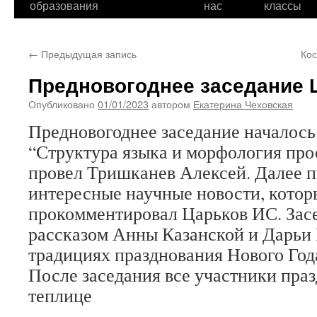
образования
нас
классы
←
Предыдущая запись
Ко
Предновогоднее заседание
Опубликовано
01/01/2023
автором
Екатерина Чеховская
Предновогоднее заседание началось 
“Структура языка и морфология про
провел Тришканев Алексей. Далее п
интересные научные новости, котор
прокомментировал Царьков ИС. Зас
рассказом Анны Казанской и Дарьи
традициях празднования Нового Года
После заседания все участники праз
теплице