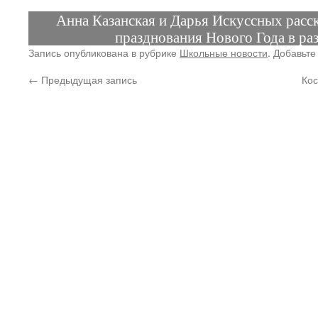
Анна Казанская и Дарья Искуссных расс
празднования Нового Года в ра
Запись опубликована в рубрике
Школьные новости
. Добавьте
←
Предыдущая запись
Ко