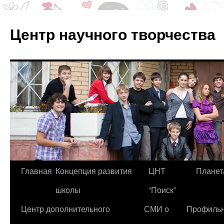
Центр научного творчества
Перейти
Главная
Концепция развития
ЦНТ
Планет
к
школы
“Поиск”
содержимому
Центр дополнительного
СМИ о
Профиль