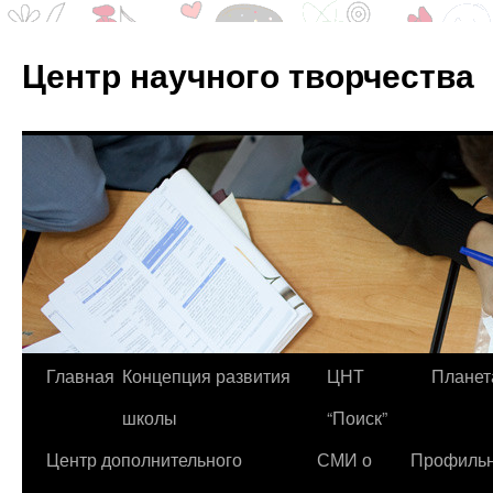
Центр научного творчества
Перейти
Главная
Концепция развития
ЦНТ
Планет
к
школы
“Поиск”
содержимому
Центр дополнительного
СМИ о
Профиль