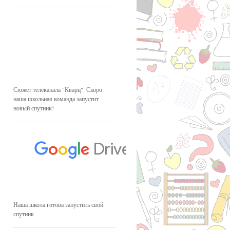
Сюжет телеканала "Кварц". Скоро
наша школьная команда запустит
новый спутник!
Наша школа готова запустить свой
спутник