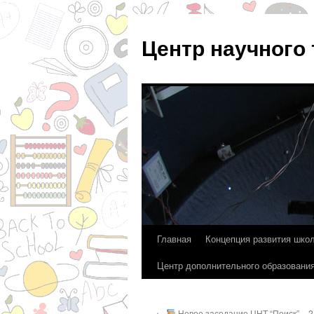
Центр научного
Главная
Концепция развития шко
Перейти
Центр дополнительного образовани
к
содержимому
←
Новое заседание ЦНТ “Поиск” – 