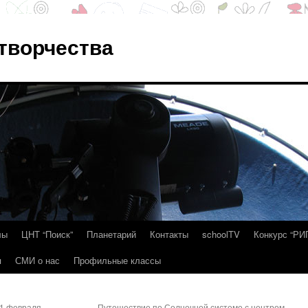
 творчества
лы
ЦНТ “Поиск”
Планетарий
Контакты
schoolTV
Конкурс “РИ
я
СМИ о нас
Профильные классы
21 февраля
Путешествие по Солнечной системе с центром