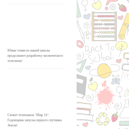
Юные гении из нашей школы
продолжают разработку космического
телескопа!
Сюжет телеканала "Мир 24".
Годовщина запуска первого спутника
Земли!