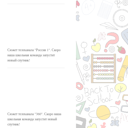
Сюжет телеканала "Россия 1". Скоро
наша школьная команда запустит
новый спутник!
Сюжет телеканала "360". Скоро наша
школьная команда запустит новый
спутник!