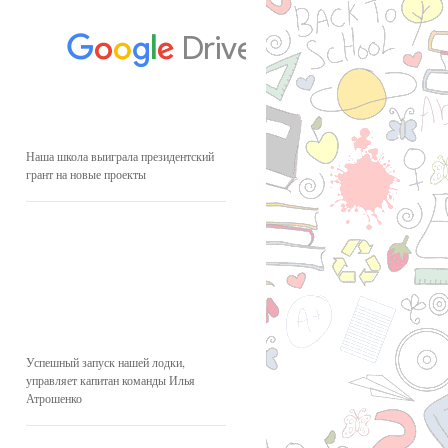
Наша школа выиграла президентский
грант на новые проекты
Успешный запуск нашей лодки,
управляет капитан команды Илья
Атрошенко