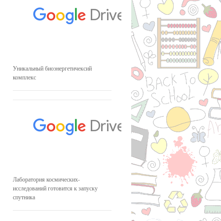
Уникальный биоэнергетичексий
комплекс
Лаборатория космических-
исследований готовится к запуску
спутника