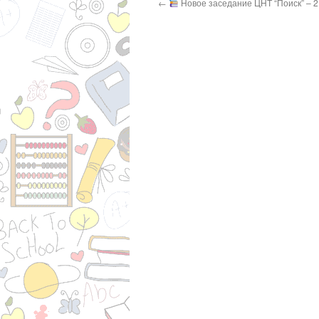
←
Новое заседание ЦНТ “Поиск” – 