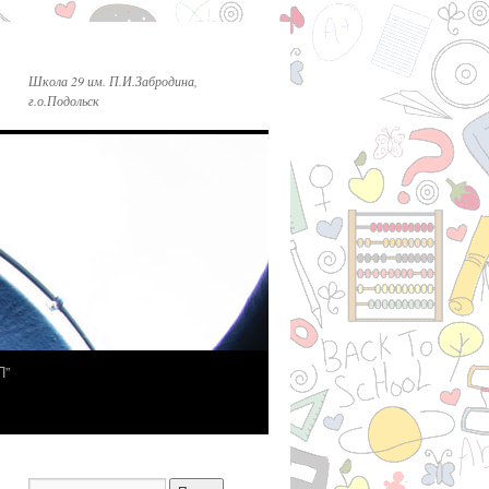
Школа 29 им. П.И.Забродина,
г.о.Подольск
П”