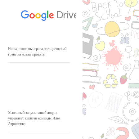
Наша школа выиграла президентский
грант на новые проекты
Успешный запуск нашей лодки,
управляет капитан команды Илья
Атрошенко