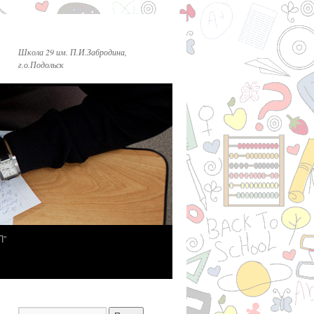
Школа 29 им. П.И.Забродина,
г.о.Подольск
П”