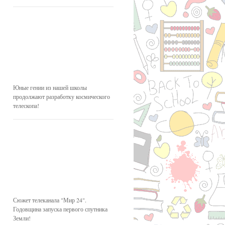
Юные гении из нашей школы
продолжают разработку космического
телескопа!
Сюжет телеканала "Мир 24".
Годовщина запуска первого спутника
Земли!