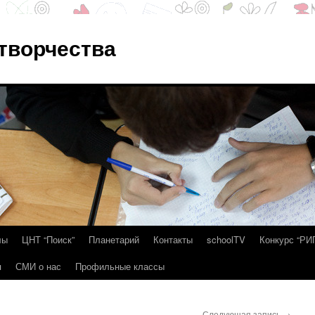
 творчества
лы
ЦНТ “Поиск”
Планетарий
Контакты
schoolTV
Конкурс “РИ
я
СМИ о нас
Профильные классы
Следующая запись
→