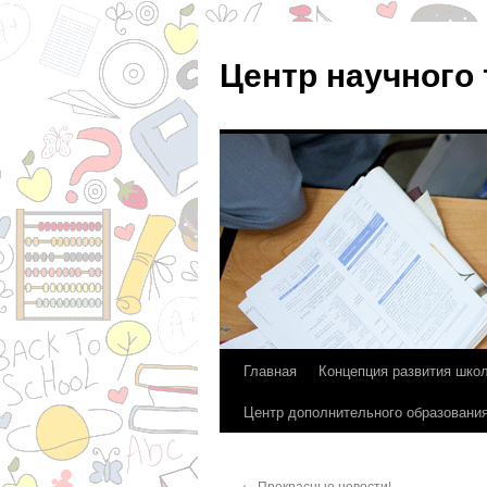
Центр научного
Главная
Концепция развития шко
Перейти
Центр дополнительного образовани
к
содержимому
←
Прекрасные новости!