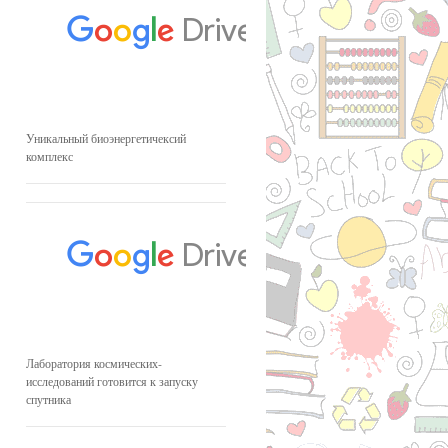
Уникальный биоэнергетичексий
комплекс
Лаборатория космических-
исследований готовится к запуску
спутника