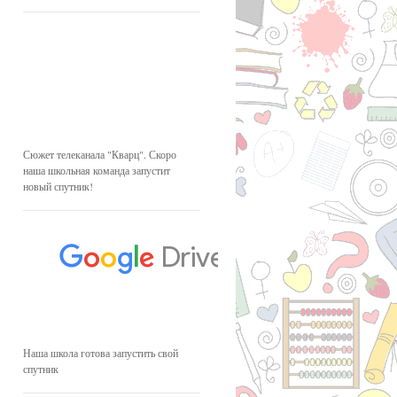
Сюжет телеканала "Кварц". Скоро
наша школьная команда запустит
новый спутник!
Наша школа готова запустить свой
спутник