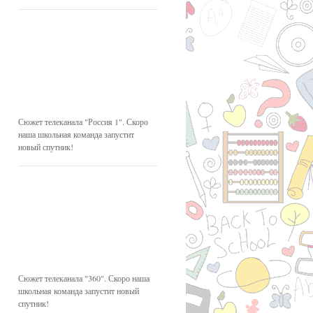
Сюжет телеканала "Россия 1". Скоро
наша школьная команда запустит
новый спутник!
Сюжет телеканала "360". Скоро наша
школьная команда запустит новый
спутник!