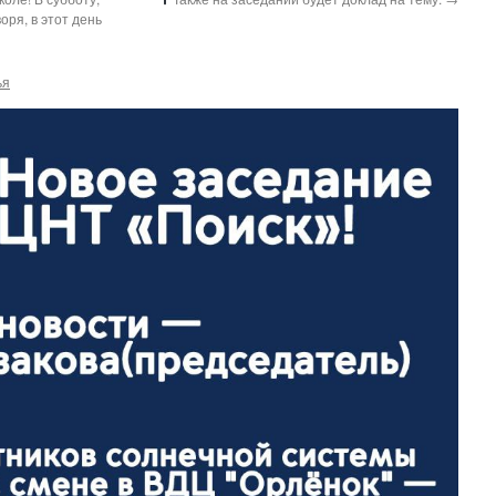
оря, в этот день
ья