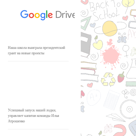
Наша школа выиграла президентский
грант на новые проекты
Успешный запуск нашей лодки,
управляет капитан команды Илья
Атрошенко