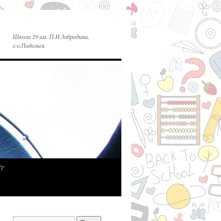
Школа 29 им. П.И.Забродина,
г.о.Подольск
П”