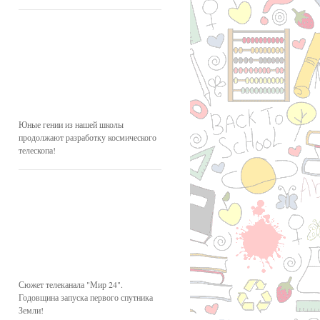
Юные гении из нашей школы
продолжают разработку космического
телескопа!
Сюжет телеканала "Мир 24".
Годовщина запуска первого спутника
Земли!