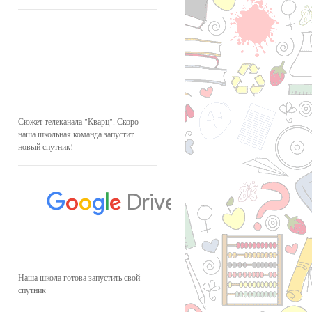
Сюжет телеканала "Кварц". Скоро
наша школьная команда запустит
новый спутник!
Наша школа готова запустить свой
спутник