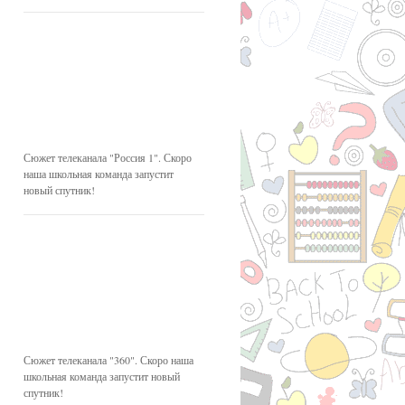
Сюжет телеканала "Россия 1". Скоро
наша школьная команда запустит
новый спутник!
Сюжет телеканала "360". Скоро наша
школьная команда запустит новый
спутник!