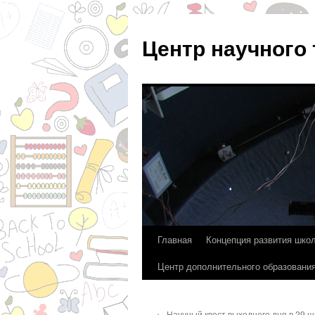
Центр научного
Главная
Концепция развития шко
Перейти
Центр дополнительного образовани
к
содержимому
←
Научный квест выходного дня в 29 шк