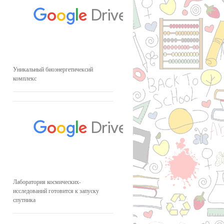
Уникальный биоэнергетичексий
комплекс
Лаборатория космических-
исследований готовится к запуску
спутника