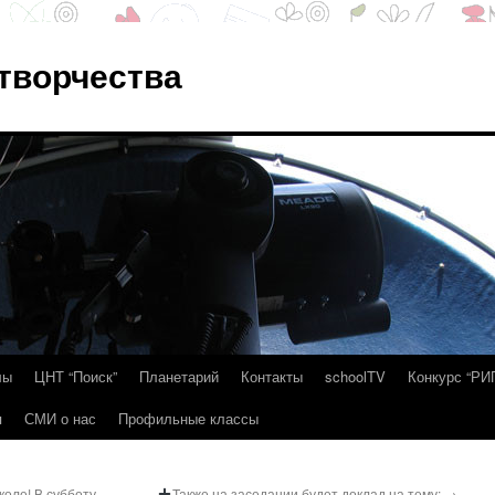
 творчества
лы
ЦНТ “Поиск”
Планетарий
Контакты
schoolTV
Конкурс “РИ
я
СМИ о нас
Профильные классы
оле! В субботу,
Также на заседании будет доклад на тему:
→