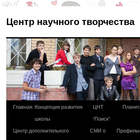
Центр научного творчества
Перейти
Главная
Концепция развития
ЦНТ
Планет
к
школы
“Поиск”
содержимому
Центр дополнительного
СМИ о
Профиль