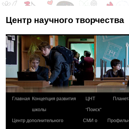
Центр научного творчества
Перейти
Главная
Концепция развития
ЦНТ
Планет
к
школы
“Поиск”
содержимому
Центр дополнительного
СМИ о
Профиль