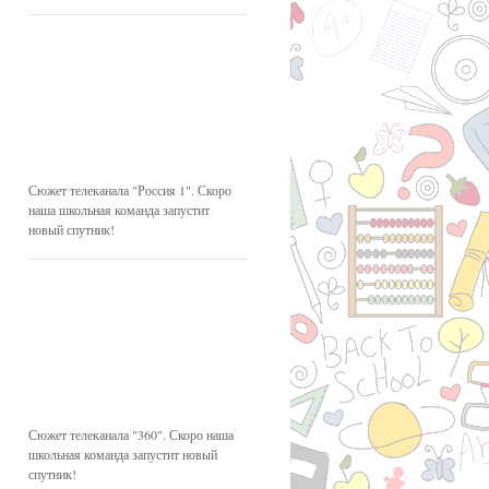
Сюжет телеканала "Россия 1". Скоро
наша школьная команда запустит
новый спутник!
Сюжет телеканала "360". Скоро наша
школьная команда запустит новый
спутник!