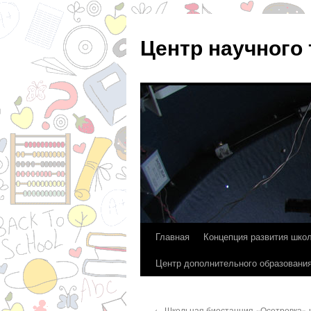
Центр научного
Главная
Концепция развития шко
Перейти
Центр дополнительного образовани
к
содержимому
←
Школьная биостанция «Осетровка» н