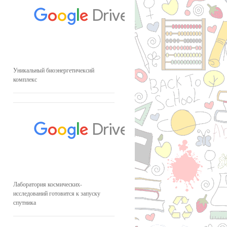
Уникальный биоэнергетичексий
комплекс
Лаборатория космических-
исследований готовится к запуску
спутника