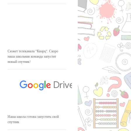
Сюжет телеканала "Кварц". Скоро
наша школьная команда запустит
новый спутник!
Наша школа готова запустить свой
спутник