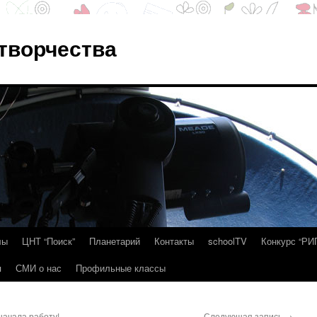
 творчества
лы
ЦНТ “Поиск”
Планетарий
Контакты
schoolTV
Конкурс “РИ
я
СМИ о нас
Профильные классы
ачала работу!
Следующая запись
→