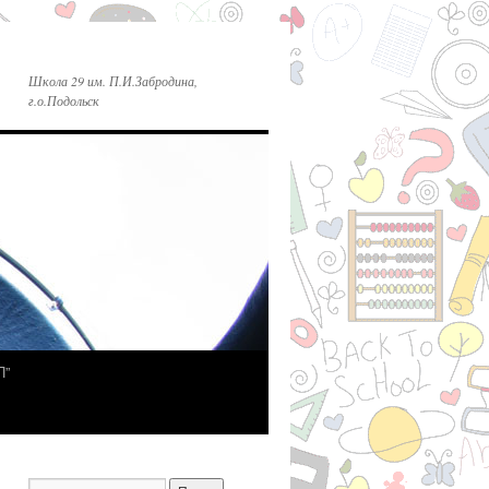
Школа 29 им. П.И.Забродина,
г.о.Подольск
П”