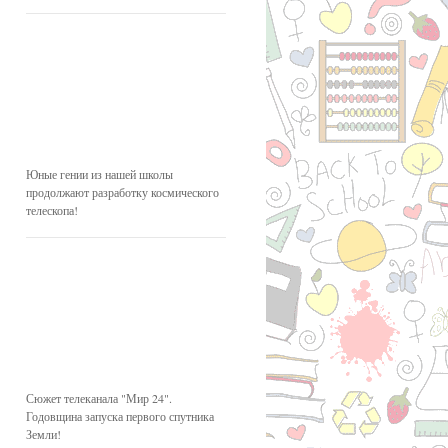
Юные гении из нашей школы
продолжают разработку космического
телескопа!
Сюжет телеканала "Мир 24".
Годовщина запуска первого спутника
Земли!