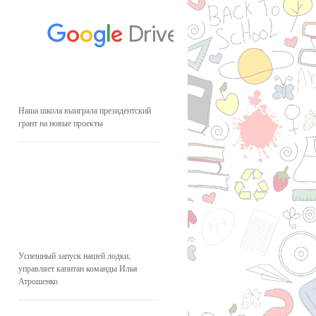
Наша школа выиграла президентский
грант на новые проекты
Успешный запуск нашей лодки,
управляет капитан команды Илья
Атрошенко