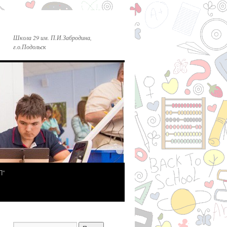
Школа 29 им. П.И.Забродина,
г.о.Подольск
П”