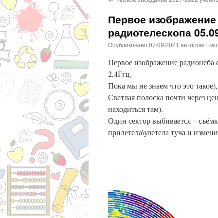
Первое изображение
радиотелескопа 05.09
Опубликовано
07/09/2021
автором
Екат
Первое изображение радионеба с
2,4Ггц.
Пока мы не знаем что это такое)
Светлая полоска почти через це
находиться там).
Один сектор выбивается – съёмка
прилетела\улетела туча и измен