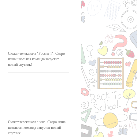
Сюжет телеканала "Россия 1". Скоро
наша школьная команда запустит
новый спутник!
Сюжет телеканала "360". Скоро наша
школьная команда запустит новый
спутник!