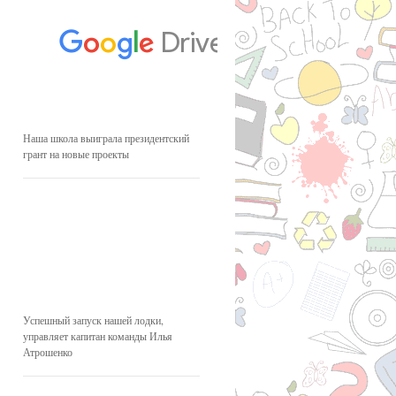
Наша школа выиграла президентский
грант на новые проекты
Успешный запуск нашей лодки,
управляет капитан команды Илья
Атрошенко