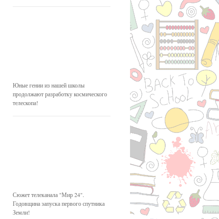
Юные гении из нашей школы
продолжают разработку космического
телескопа!
Сюжет телеканала "Мир 24".
Годовщина запуска первого спутника
Земли!