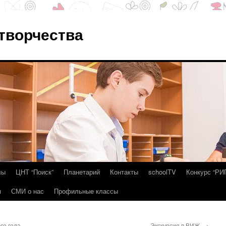
 творчества
лы
ЦНТ “Поиск”
Планетарий
Контакты
schoolTV
Конкурс “РИ
я
СМИ о нас
Профильные классы
о года.
Экскурсия в ВИЖ.
→