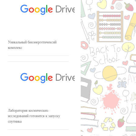
Уникальный биоэнергетичексий
комплекс
Лаборатория космических-
исследований готовится к запуску
спутника