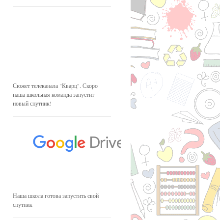
Сюжет телеканала "Кварц". Скоро
наша школьная команда запустит
новый спутник!
Наша школа готова запустить свой
спутник