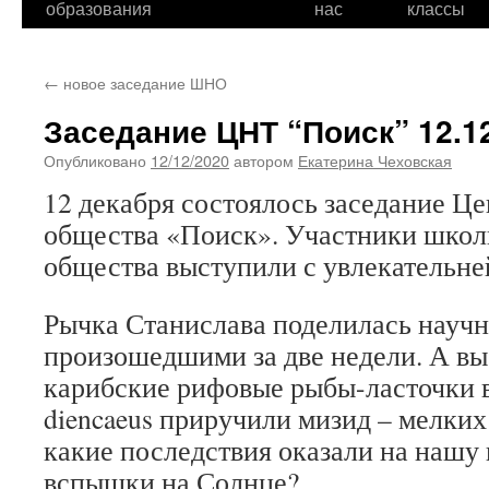
образования
нас
классы
←
новое заседание ШНО
Заседание ЦНТ “Поиск” 12.1
Опубликовано
12/12/2020
автором
Екатерина Чеховская
12 декабря состоялось заседание Це
общества «Поиск». Участники школ
общества выступили с увлекательн
Рычка Станислава поделилась науч
произошедшими за две недели. А вы 
карибские рифовые рыбы-ласточки ви
diencaeus приручили мизид – мелких
какие последствия оказали на нашу 
вспышки на Солнце?