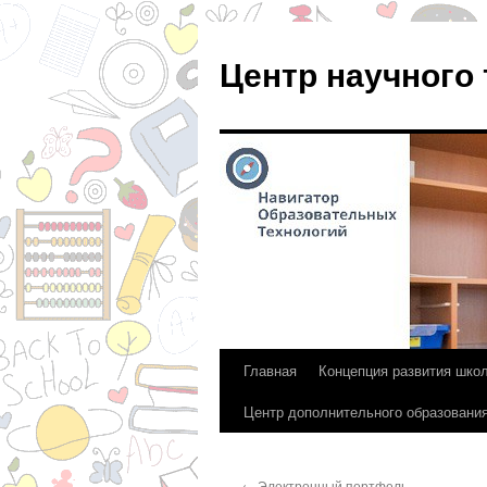
Центр научного
Главная
Концепция развития шко
Перейти
Центр дополнительного образовани
к
содержимому
←
Электронный портфель