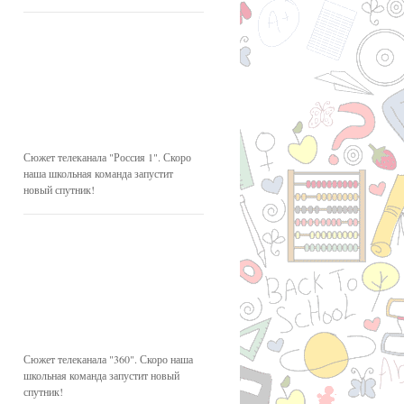
Сюжет телеканала "Россия 1". Скоро
наша школьная команда запустит
новый спутник!
Сюжет телеканала "360". Скоро наша
школьная команда запустит новый
спутник!