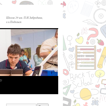
Школа 29 им. П.И.Забродина,
г.о.Подольск
П”