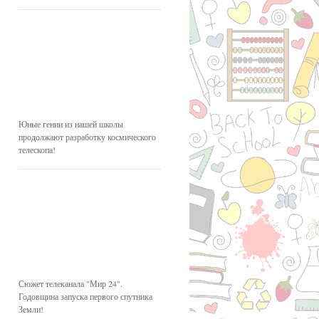
Юные гении из нашей школы
продолжают разработку космического
телескопа!
Сюжет телеканала "Мир 24".
Годовщина запуска первого спутника
Земли!