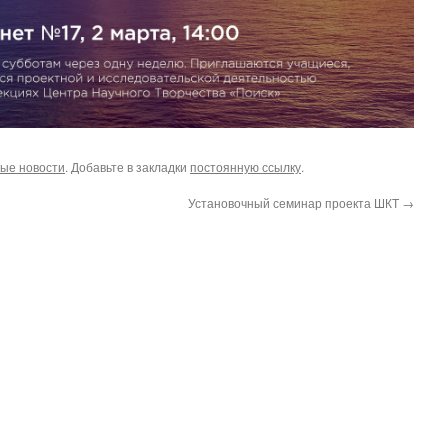
ые новости
. Добавьте в закладки
постоянную ссылку
.
Установочный семинар проекта ШКТ
→