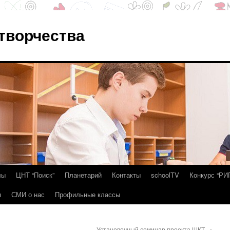
 творчества
лы
ЦНТ “Поиск”
Планетарий
Контакты
schoolTV
Конкурс “РИ
я
СМИ о нас
Профильные классы
Установочный семинар проекта ШКТ
→