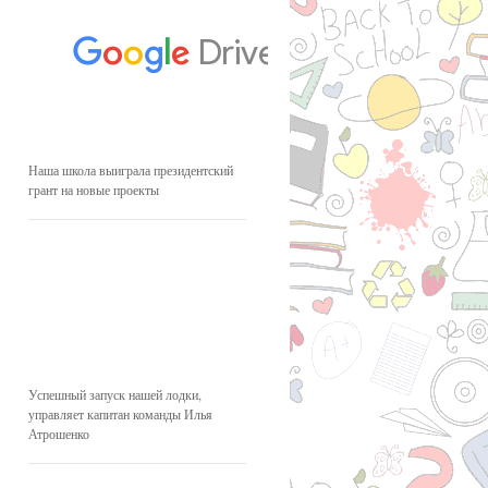
Наша школа выиграла президентский
грант на новые проекты
Успешный запуск нашей лодки,
управляет капитан команды Илья
Атрошенко