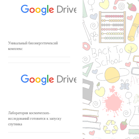
Уникальный биоэнергетичексий
комплекс
Лаборатория космических-
исследований готовится к запуску
спутника