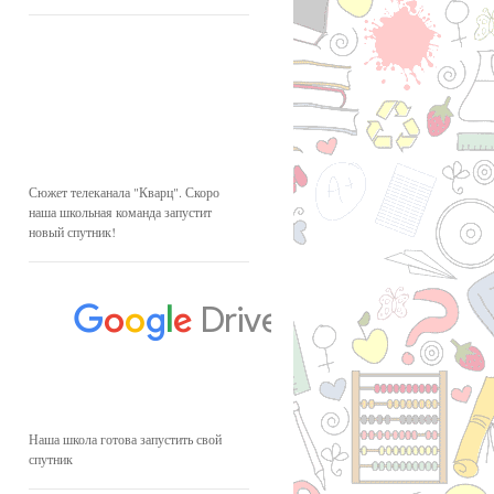
Сюжет телеканала "Кварц". Скоро
наша школьная команда запустит
новый спутник!
Наша школа готова запустить свой
спутник