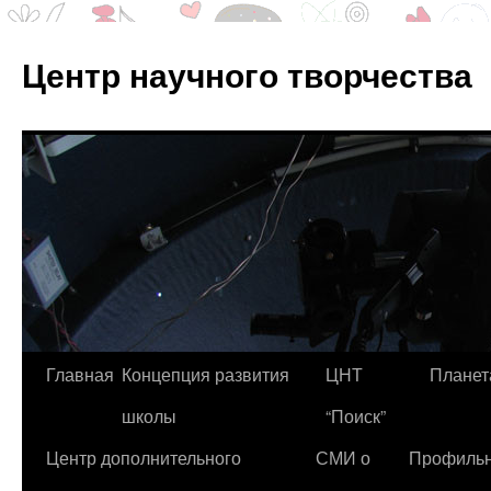
Центр научного творчества
Перейти
Главная
Концепция развития
ЦНТ
Планет
к
школы
“Поиск”
содержимому
Центр дополнительного
СМИ о
Профиль