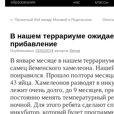
образования
нас
классы
←
Проектный бой между Москвой и Подольском
Оконча
В нашем террариуме ожидае
прибавление
Опубликовано
15/03/2018
автором
Senya
В январе месяце в нашем террариум
самец йеменского хамелеона. Нашей
понравился. Прошло полтора месяца
43 яйца. Хамелеонов разводят в инк
лежит очень долго, до 9 месяцев, пр
постоянно менять температурный ре
ночной. Для этого ребята сделают 
инкубатор, который будет программн