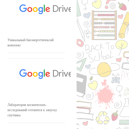
Уникальный биоэнергетичексий
комплекс
Лаборатория космических-
исследований готовится к запуску
спутника