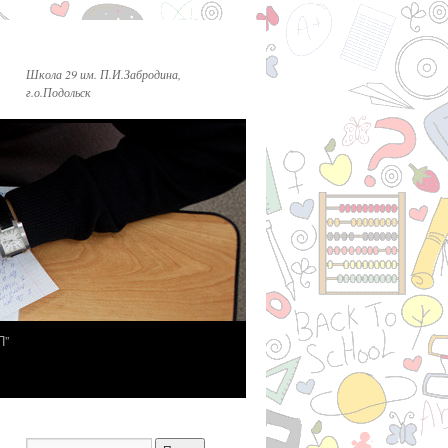
Школа 29 им. П.И.Забродина,
г.о.Подольск
П”