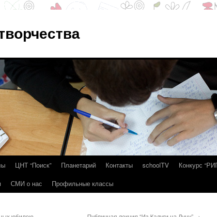
 творчества
лы
ЦНТ “Поиск”
Планетарий
Контакты
schoolTV
Конкурс “РИ
я
СМИ о нас
Профильные классы
ных юбилею
Публичная лекция “Из Калуги на Луну”
→