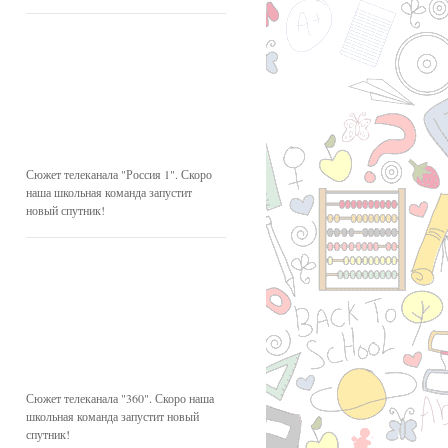
Сюжет телеканала "Россия 1". Скоро
наша школьная команда запустит
новый спутник!
Сюжет телеканала "360". Скоро наша
школьная команда запустит новый
спутник!