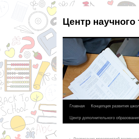
Центр научного
Главная
Концепция развития шко
Перейти
Центр дополнительного образовани
к
содержимому
←
Расписание мероприятий посвящен