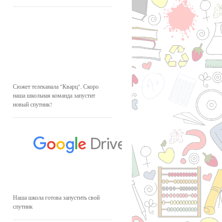
Сюжет телеканала "Кварц". Скоро
наша школьная команда запустит
новый спутник!
Наша школа готова запустить свой
спутник