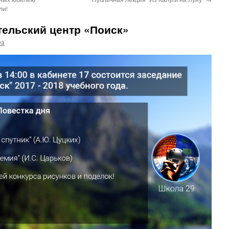
ли!
тельский центр «Поиск»
ya