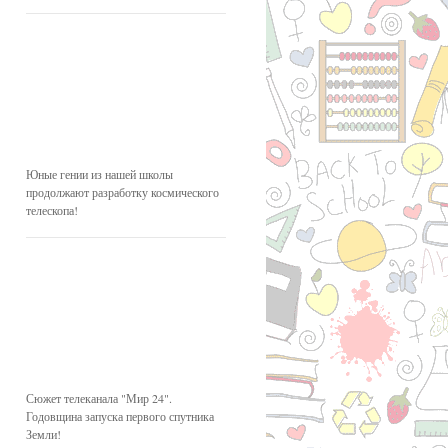
Юные гении из нашей школы
продолжают разработку космического
телескопа!
Сюжет телеканала "Мир 24".
Годовщина запуска первого спутника
Земли!