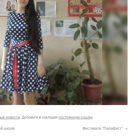
ые новости
. Добавьте в закладки
постоянную ссылку
.
ей школе
Фестиваль “Папафест”
→