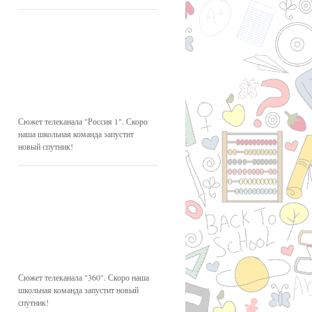
Сюжет телеканала "Россия 1". Скоро
наша школьная команда запустит
новый спутник!
Сюжет телеканала "360". Скоро наша
школьная команда запустит новый
спутник!