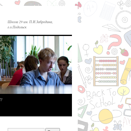
Школа 29 им. П.И.Забродина,
г.о.Подольск
П”