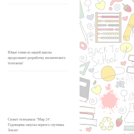
Юные гении из нашей школы
продолжают разработку космического
телескопа!
Сюжет телеканала "Мир 24".
Годовщина запуска первого спутника
Земли!