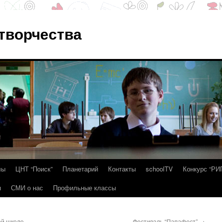
 творчества
лы
ЦНТ “Поиск”
Планетарий
Контакты
schoolTV
Конкурс “РИ
я
СМИ о нас
Профильные классы
ей школе
Фестиваль “Папафест”
→