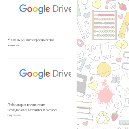
Уникальный биоэнергетичексий
комплекс
Лаборатория космических-
исследований готовится к запуску
спутника