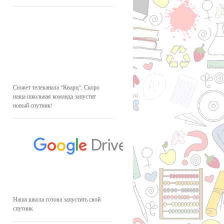
Сюжет телеканала "Кварц". Скоро
наша школьная команда запустит
новый спутник!
Наша школа готова запустить свой
спутник