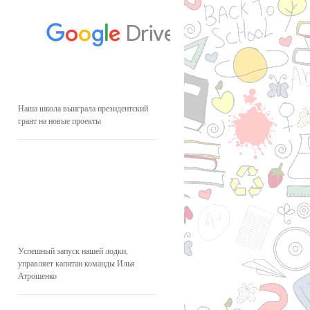
Наша школа выиграла президентский
грант на новые проекты
Успешный запуск нашей лодки,
управляет капитан команды Илья
Атрошенко