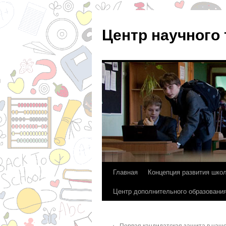
Центр научного
Главная
Концепция развития шко
Перейти
Центр дополнительного образовани
к
содержимому
←
Первая кандидатская защита в наш