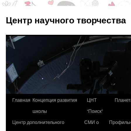
Центр научного творчества
Перейти
Главная
Концепция развития
ЦНТ
Планет
к
школы
“Поиск”
содержимому
Центр дополнительного
СМИ о
Профиль