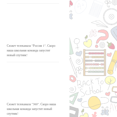
Сюжет телеканала "Россия 1". Скоро
наша школьная команда запустит
новый спутник!
Сюжет телеканала "360". Скоро наша
школьная команда запустит новый
спутник!