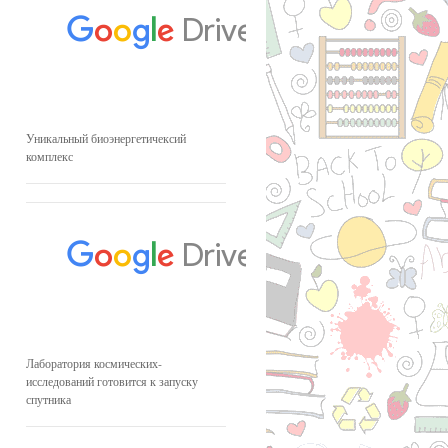
Уникальный биоэнергетичексий
комплекс
Лаборатория космических-
исследований готовится к запуску
спутника