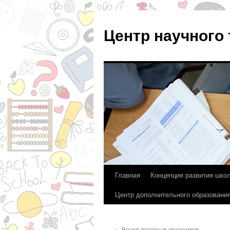
Центр научного
Главная
Концепция развития шко
Перейти
Центр дополнительного образовани
к
содержимому
←
Вечер встреч выпускников