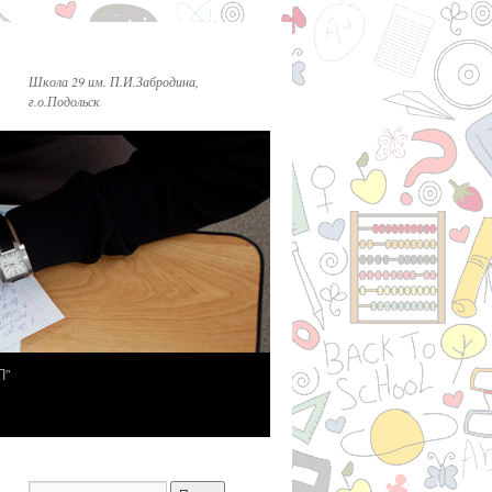
Школа 29 им. П.И.Забродина,
г.о.Подольск
П”