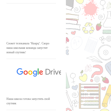
Сюжет телеканала "Кварц". Скоро
наша школьная команда запустит
новый спутник!
Наша школа готова запустить свой
спутник