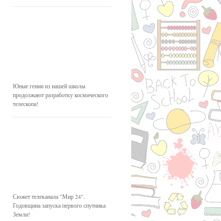
Юные гении из нашей школы
продолжают разработку космического
телескопа!
Сюжет телеканала "Мир 24".
Годовщина запуска первого спутника
Земли!