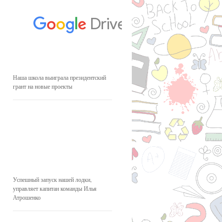
Наша школа выиграла президентский
грант на новые проекты
Успешный запуск нашей лодки,
управляет капитан команды Илья
Атрошенко