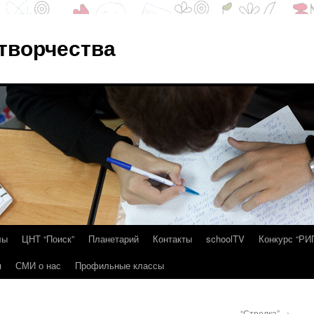
 творчества
лы
ЦНТ “Поиск”
Планетарий
Контакты
schoolTV
Конкурс “РИ
я
СМИ о нас
Профильные классы
“Стрелка”
→