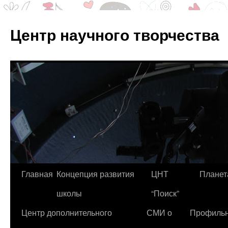
Центр научного творчества
Перейти
Главная
Концепция развития
ЦНТ
Планет
к
школы
“Поиск”
содержимому
Центр дополнительного
СМИ о
Профиль