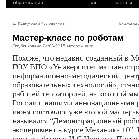
образования
нас
классы
←
Выпускной 9-х классов
Конферен
Мастер-класс по роботам
Опубликовано
24/06/2015
автором
admin
Похоже, что недавно созданный в М
ГОУ ВПО «Университет машиностр
информационно-методически
й цент
образовательных технологий», стан
рабочей территорией, на которой м
России с нашими инновационными р
июня состоялся уже второй мастер-к
назывался “Демонстрационный роб
эксперимент в курсе Механика 10”.
учитель физики И.С.Царьков. Помог