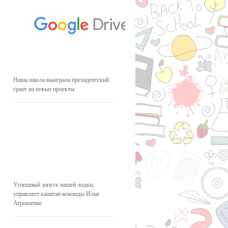
Наша школа выиграла президентский
грант на новые проекты
Успешный запуск нашей лодки,
управляет капитан команды Илья
Атрошенко