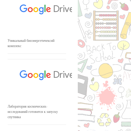
Уникальный биоэнергетичексий
комплекс
Лаборатория космических-
исследований готовится к запуску
спутника