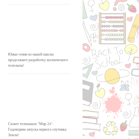
Юные гении из нашей школы
продолжают разработку космического
телескопа!
Сюжет телеканала "Мир 24".
Годовщина запуска первого спутника
Земли!