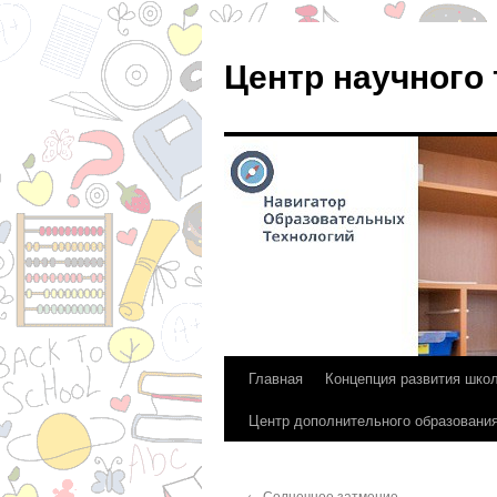
Центр научного
Главная
Концепция развития шко
Перейти
Центр дополнительного образовани
к
содержимому
←
Солнечное затмение