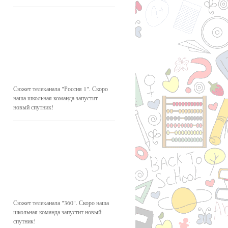
Сюжет телеканала "Россия 1". Скоро
наша школьная команда запустит
новый спутник!
Сюжет телеканала "360". Скоро наша
школьная команда запустит новый
спутник!