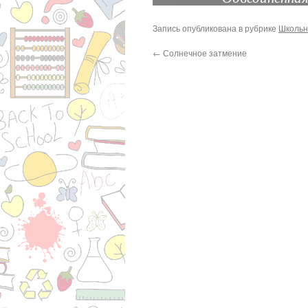
Запись опубликована в рубрике
Школьн
←
Солнечное затмение