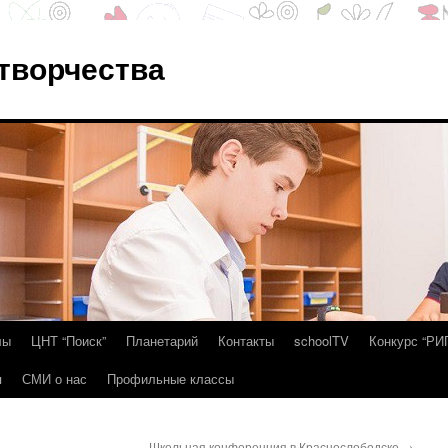
 творчества
лы
ЦНТ “Поиск”
Планетарий
Контакты
schoolTV
Конкурс “РИ
я
СМИ о нас
Профильные классы
Школьная конференция в Краснослободске
→