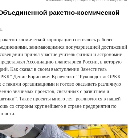
Объединенной ракетно-космической
in
ракетно-космической корпорации состоялось рабочее
ъединениями, занимающимися популяризацией достижений
 совещании принял участие учитель физики и астрономии
представлял Ассоциацию планетариев России, в которую
ий. Как сказал в своем выступлении Заместитель
ОРКК” Денис Борисович Кравченко: ” Руководство ОРКК
е с такими организациями и готово оказывать различную
венно значимых проектов, связанных с развитием и
автики”. Такие проекты много лет реализуются в нашей
мощь со стороны крупнейшего в стране предприятия по
нности.