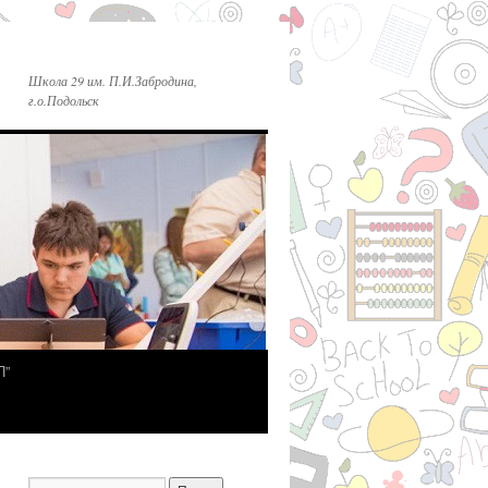
Школа 29 им. П.И.Забродина,
г.о.Подольск
П”