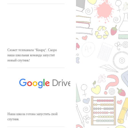
Сюжет телеканала "Кварц". Скоро
наша школьная команда запустит
новый спутник!
Наша школа готова запустить свой
спутник