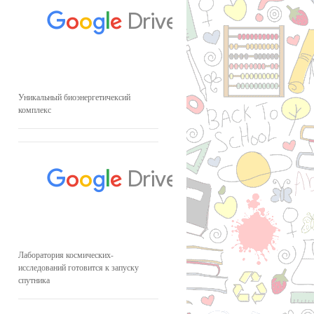
Уникальный биоэнергетичексий
комплекс
Лаборатория космических-
исследований готовится к запуску
спутника