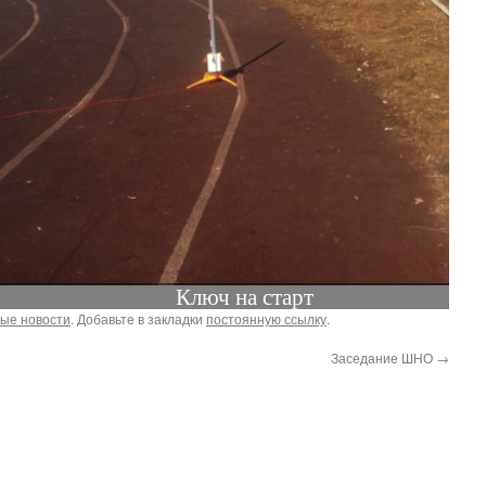
Ключ на старт
ые новости
. Добавьте в закладки
постоянную ссылку
.
Заседание ШНО
→