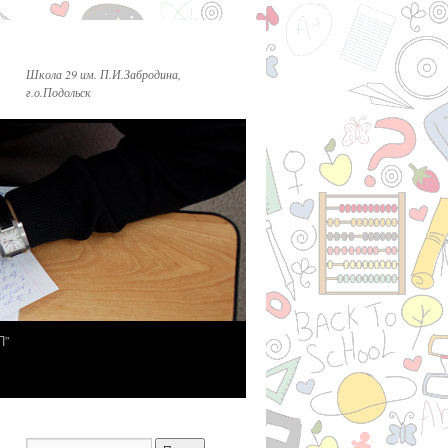
Школа 29 им. П.И.Забродина,
г.о.Подольск
П”