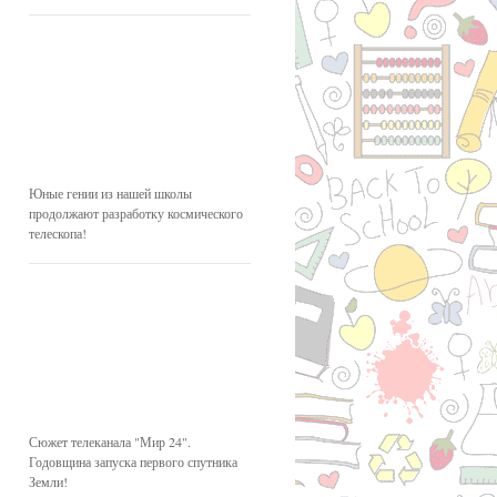
Юные гении из нашей школы
продолжают разработку космического
телескопа!
Сюжет телеканала "Мир 24".
Годовщина запуска первого спутника
Земли!