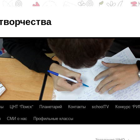
 творчества
лы
ЦНТ “Поиск”
Планетарий
Контакты
schoolTV
Конкурс “РИ
я
СМИ о нас
Профильные классы
Заседание ШНО
→