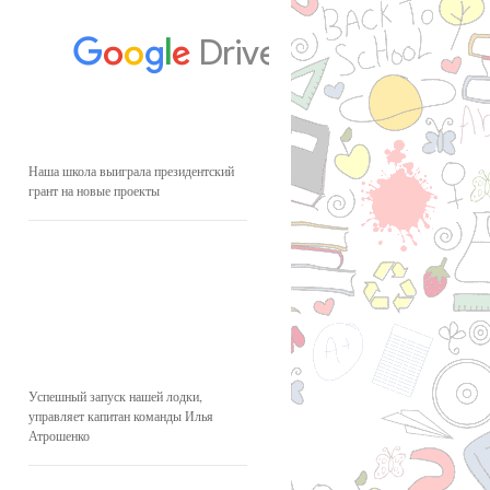
Наша школа выиграла президентский
грант на новые проекты
Успешный запуск нашей лодки,
управляет капитан команды Илья
Атрошенко