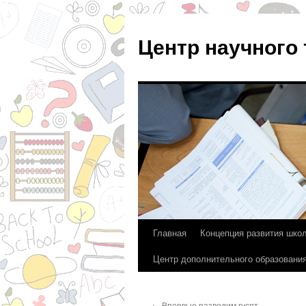
Центр научного
Главная
Концепция развития шко
Перейти
Центр дополнительного образовани
к
содержимому
←
Впервые разводим гусят