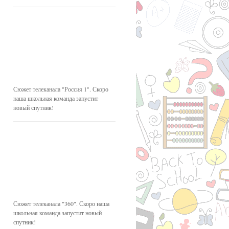
Сюжет телеканала "Россия 1". Скоро
наша школьная команда запустит
новый спутник!
Сюжет телеканала "360". Скоро наша
школьная команда запустит новый
спутник!