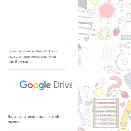
Сюжет телеканала "Кварц". Скоро
наша школьная команда запустит
новый спутник!
Наша школа готова запустить свой
спутник