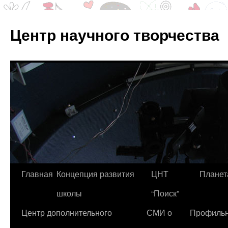
Центр научного творчества
Перейти
Главная
Концепция развития
ЦНТ
Планет
к
школы
“Поиск”
содержимому
Центр дополнительного
СМИ о
Профиль