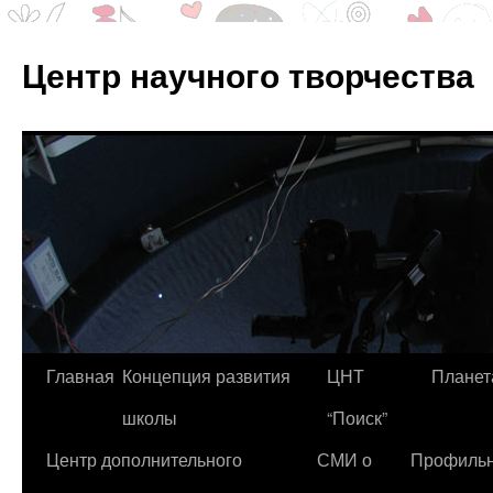
Центр научного творчества
Перейти
Главная
Концепция развития
ЦНТ
Планет
к
школы
“Поиск”
содержимому
Центр дополнительного
СМИ о
Профиль