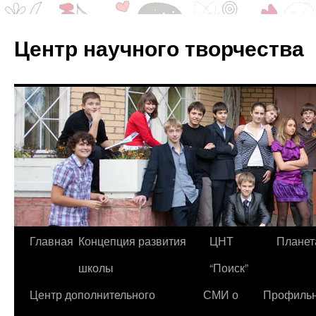
Центр научного творчества
Перейти
Главная
Концепция развития
ЦНТ
Планет
к
школы
“Поиск”
содержимому
Центр дополнительного
СМИ о
Профиль