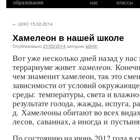
образования
нас
классы
←
ШНО 15.02.2014
Хамелеон в нашей школе
Опубликовано
21/02/2014
автором
admin
Вот уже несколько дней назад у нас 
террариуме живет
хамелеон.
Конечн
чем знаменит хамелеон, так это сме
зависимости от условий окружающ
среды: температуры, света и влажнос
результате голода, жажды, испуга, р
д. Хамелеоны обитают во всех вида
лесов, саваннах, а иногда и пустыня
По состоянию на июнь 2012 года в с