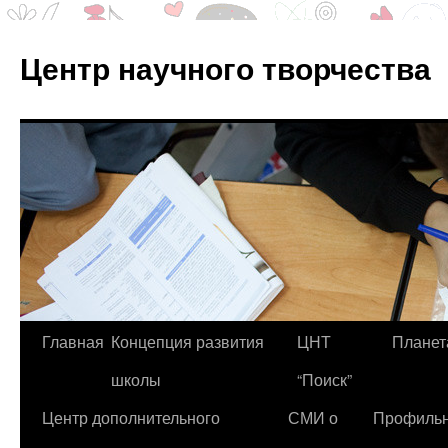
Центр научного творчества
Перейти
Главная
Концепция развития
ЦНТ
Планет
к
школы
“Поиск”
содержимому
Центр дополнительного
СМИ о
Профиль