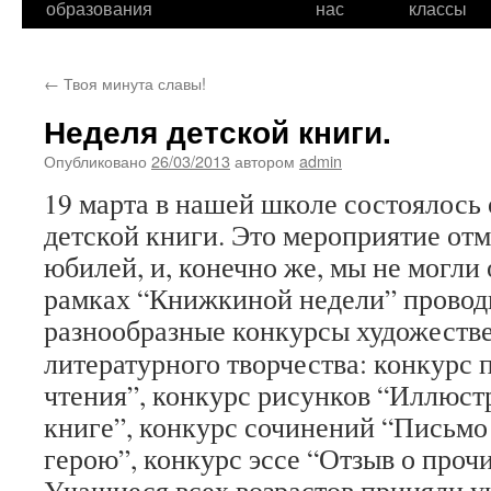
образования
нас
классы
←
Твоя минута славы!
Неделя детской книги.
Опубликовано
26/03/2013
автором
admin
19 марта в нашей школе состоялось
детской книги. Это мероприятие отм
юбилей, и, конечно же, мы не могли 
рамках “Книжкиной недели” провод
разнообразные
конкурсы художестве
литературного творчества: конкурс 
чтения”, конкурс рисунков “Иллюст
книге”, конкурс сочинений “Письмо
герою”, конкурс эссе “Отзыв о проч
Учащиеся всех возрастов приняли уч