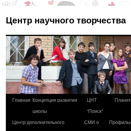
Центр научного творчества
Перейти
Главная
Концепция развития
ЦНТ
Планет
к
школы
“Поиск”
содержимому
Центр дополнительного
СМИ о
Профиль