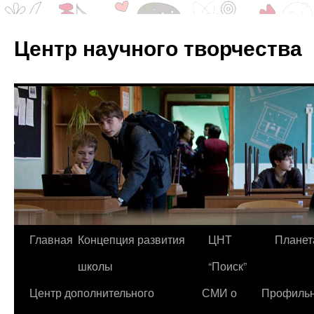
Центр научного творчества
Перейти
Главная
Концепция развития
ЦНТ
Планет
к
школы
“Поиск”
содержимому
Центр дополнительного
СМИ о
Профиль