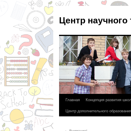
Центр научного
Главная
Концепция развития шко
Перейти
Центр дополнительного образовани
к
содержимому
←
Внимание!