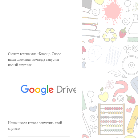
Сюжет телеканала "Кварц". Скоро
наша школьная команда запустит
новый спутник!
Наша школа готова запустить свой
спутник