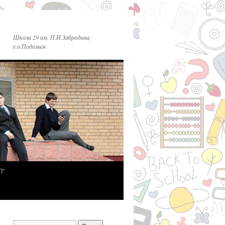
Школа 29 им. П.И.Забродина,
г.о.Подольск
П”