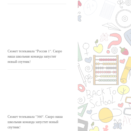
Сюжет телеканала "Россия 1". Скоро
наша школьная команда запустит
новый спутник!
Сюжет телеканала "360". Скоро наша
школьная команда запустит новый
спутник!