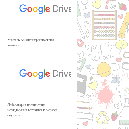
Уникальный биоэнергетичексий
комплекс
Лаборатория космических-
исследований готовится к запуску
спутника