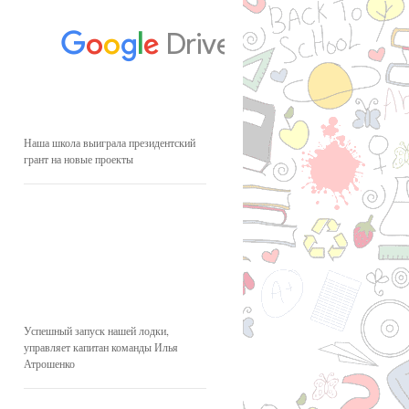
Наша школа выиграла президентский
грант на новые проекты
Успешный запуск нашей лодки,
управляет капитан команды Илья
Атрошенко