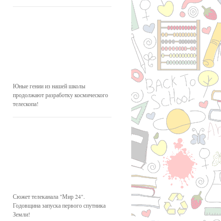
Юные гении из нашей школы
продолжают разработку космического
телескопа!
Сюжет телеканала "Мир 24".
Годовщина запуска первого спутника
Земли!