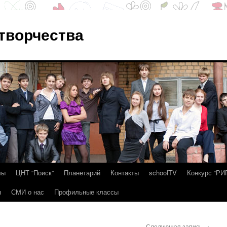
 творчества
лы
ЦНТ “Поиск”
Планетарий
Контакты
schoolTV
Конкурс “РИ
я
СМИ о нас
Профильные классы
Следующая запись
→