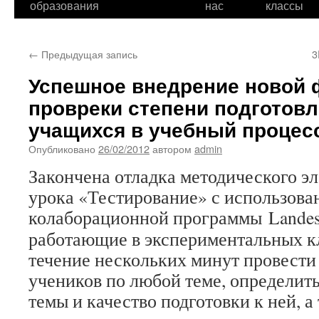
образования
нас
классы
←
Предыдущая запись
3
Успешное внедрение новой
провреки степени подготов
учащихся в учебный процес
Опубликовано
26/02/2012
автором
admin
Закончена отладка методического э
урока «Тестирование» с использова
колаборационной программы Lande
работающие в экспериментальных кл
течение нескольких минут провести
учеников по любой теме, определит
темы и качество подготовки к ней, а