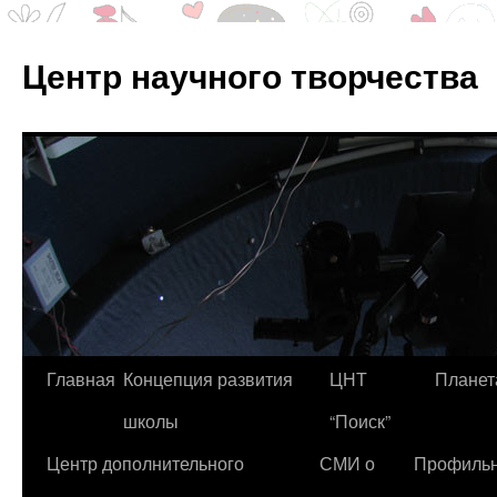
Центр научного творчества
Перейти
Главная
Концепция развития
ЦНТ
Планет
к
школы
“Поиск”
содержимому
Центр дополнительного
СМИ о
Профиль