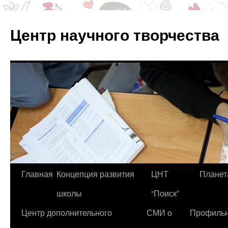
Центр научного творчества
Перейти
Главная
Концепция развития
ЦНТ
Планет
к
школы
“Поиск”
содержимому
Центр дополнительного
СМИ о
Профиль