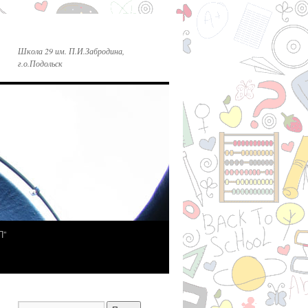
Школа 29 им. П.И.Забродина,
г.о.Подольск
П”