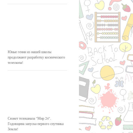
Юные гении из нашей школы
продолжают разработку космического
телескопа!
Сюжет телеканала "Мир 24".
Годовщина запуска первого спутника
Земли!