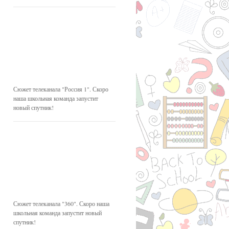
Сюжет телеканала "Россия 1". Скоро
наша школьная команда запустит
новый спутник!
Сюжет телеканала "360". Скоро наша
школьная команда запустит новый
спутник!