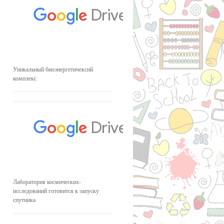
Уникальный биоэнергетичексий
комплекс
Лаборатория космических-
исследований готовится к запуску
спутника