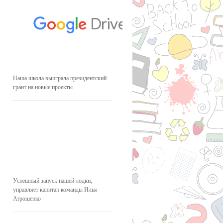
Наша школа выиграла президентский
грант на новые проекты
Успешный запуск нашей лодки,
управляет капитан команды Илья
Атрошенко