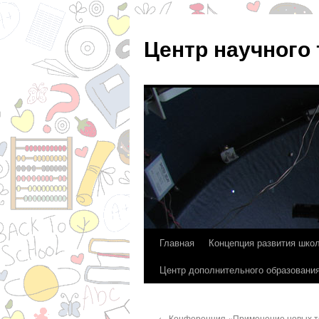
Центр научного
Главная
Концепция развития шко
Перейти
Центр дополнительного образовани
к
содержимому
←
Конференция «Применение новых т