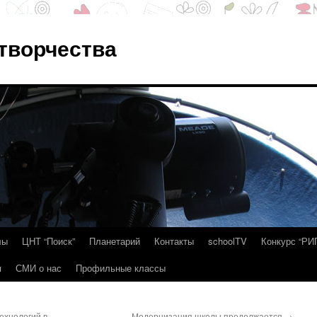
 творчества
лы
ЦНТ “Поиск”
Планетарий
Контакты
schoolTV
Конкурс “РИ
я
СМИ о нас
Профильные классы
ехнологий в
Модернизация школы продолжается
→