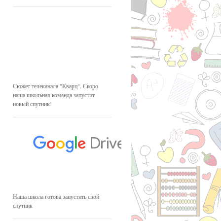
Сюжет телеканала "Кварц". Скоро
наша школьная команда запустит
новый спутник!
Наша школа готова запустить свой
спутник