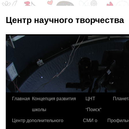
Центр научного творчества
Перейти
Главная
Концепция развития
ЦНТ
Планет
к
школы
“Поиск”
содержимому
Центр дополнительного
СМИ о
Профиль