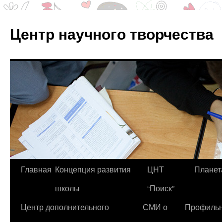
Центр научного творчества
Перейти
Главная
Концепция развития
ЦНТ
Планет
к
школы
“Поиск”
содержимому
Центр дополнительного
СМИ о
Профиль