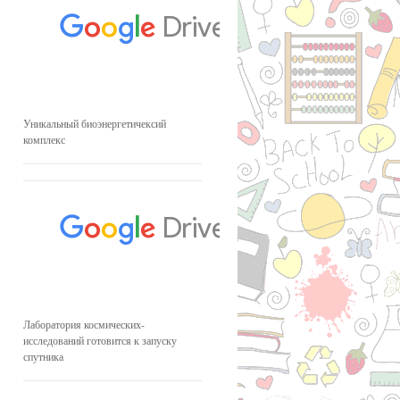
Уникальный биоэнергетичексий
комплекс
Лаборатория космических-
исследований готовится к запуску
спутника