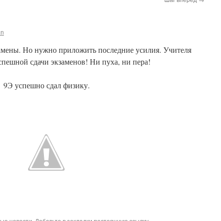
in
амены.
Но нужно приложить последние усилия. Учителя
пешной сдачи экзаменов! Ни пуха, ни пера!
9Э успешно сдал физику.
ые новости
. Добавьте в закладки
постоянную ссылку
.