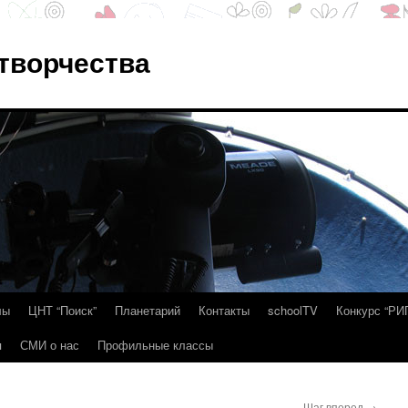
 творчества
лы
ЦНТ “Поиск”
Планетарий
Контакты
schoolTV
Конкурс “РИ
я
СМИ о нас
Профильные классы
Шаг вперед
→