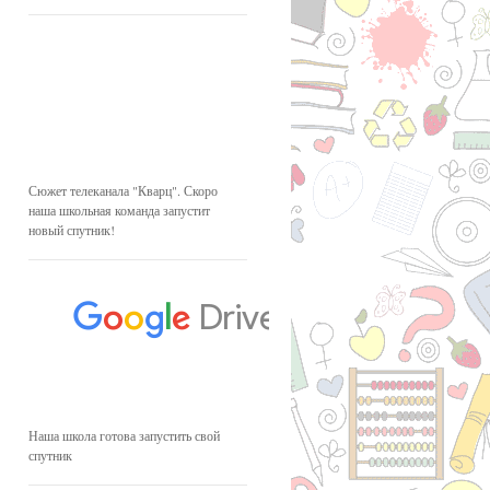
Сюжет телеканала "Кварц". Скоро
наша школьная команда запустит
новый спутник!
Наша школа готова запустить свой
спутник