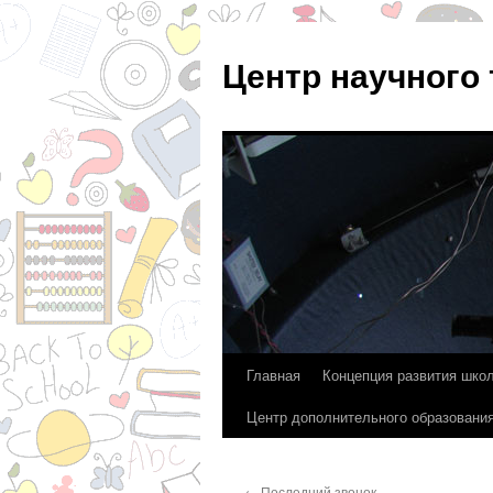
Центр научного
Главная
Концепция развития шко
Перейти
Центр дополнительного образовани
к
содержимому
←
Последний звонок