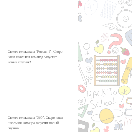
Сюжет телеканала "Россия 1". Скоро
наша школьная команда запустит
новый спутник!
Сюжет телеканала "360". Скоро наша
школьная команда запустит новый
спутник!