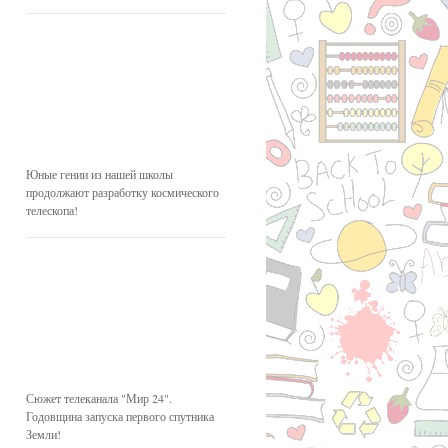
Юные гении из нашей школы
продолжают разработку космического
телескопа!
Сюжет телеканала "Мир 24".
Годовщина запуска первого спутника
Земли!