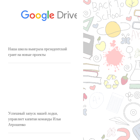
Наша школа выиграла президентский
грант на новые проекты
Успешный запуск нашей лодки,
управляет капитан команды Илья
Атрошенко