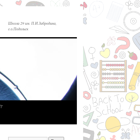
Школа 29 им. П.И.Забродина,
г.о.Подольск
П”