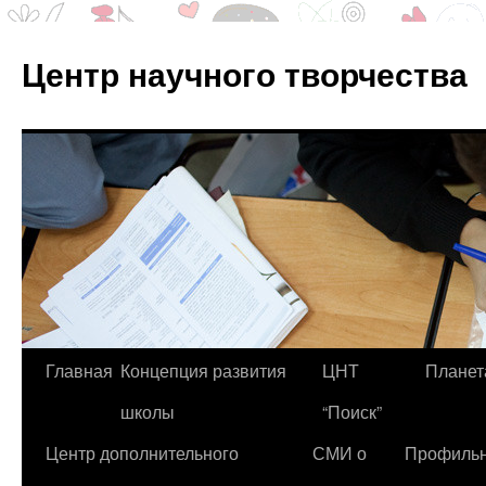
Центр научного творчества
Перейти
Главная
Концепция развития
ЦНТ
Планет
к
школы
“Поиск”
содержимому
Центр дополнительного
СМИ о
Профиль