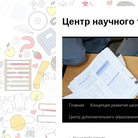
Центр научного
Главная
Концепция развития шко
Перейти
Центр дополнительного образовани
к
содержимому
←
Наши победители