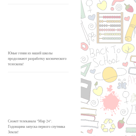
Юные гении из нашей школы
продолжают разработку космического
телескопа!
Сюжет телеканала "Мир 24".
Годовщина запуска первого спутника
Земли!