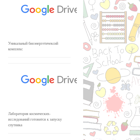
Уникальный биоэнергетичексий
комплекс
Лаборатория космических-
исследований готовится к запуску
спутника