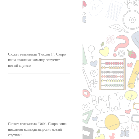
Сюжет телеканала "Россия 1". Скоро
наша школьная команда запустит
новый спутник!
Сюжет телеканала "360". Скоро наша
школьная команда запустит новый
спутник!