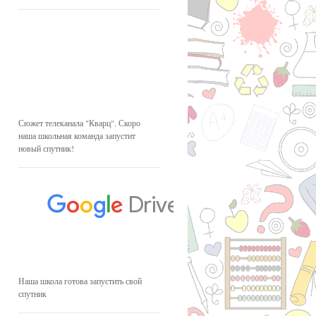
Сюжет телеканала "Кварц". Скоро
наша школьная команда запустит
новый спутник!
Наша школа готова запустить свой
спутник