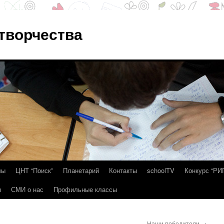
 творчества
лы
ЦНТ “Поиск”
Планетарий
Контакты
schoolTV
Конкурс “РИ
я
СМИ о нас
Профильные классы
Наши победители
→