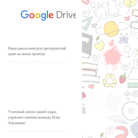
Наша школа выиграла президентский
грант на новые проекты
Успешный запуск нашей лодки,
управляет капитан команды Илья
Атрошенко