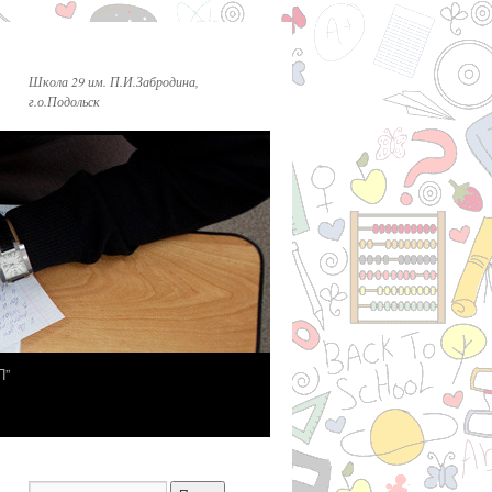
Школа 29 им. П.И.Забродина,
г.о.Подольск
П”