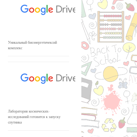
Уникальный биоэнергетичексий
комплекс
Лаборатория космических-
исследований готовится к запуску
спутника