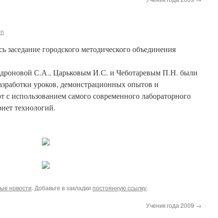
in
сь заседание городского методического объединения
дроновой С.А., Царьковым И.С. и Чеботаревым П.Н. были
азработки уроков, демонстрационных опытов и
т с использованием самого современного лабораторного
рнет технологий.
ые новости
. Добавьте в закладки
постоянную ссылку
.
Ученик года 2009
→