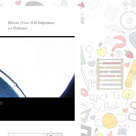
Школа 29 им. П.И.Забродина,
г.о.Подольск
П”