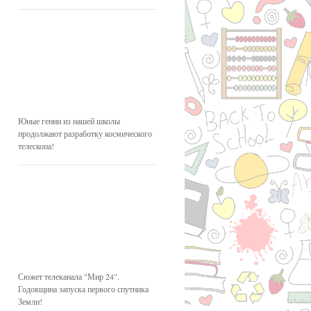
Юные гении из нашей школы
продолжают разработку космического
телескопа!
Сюжет телеканала "Мир 24".
Годовщина запуска первого спутника
Земли!