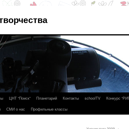
 творчества
лы
ЦНТ “Поиск”
Планетарий
Контакты
schoolTV
Конкурс “РИ
я
СМИ о нас
Профильные классы
Ученик года 2009
→