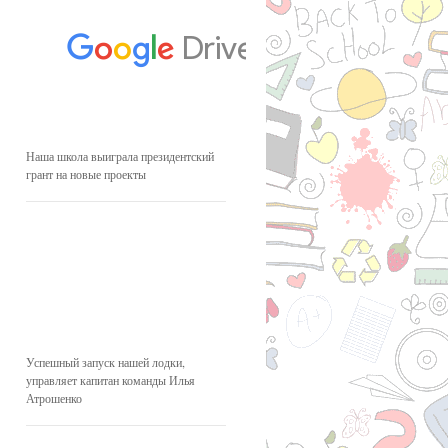
Наша школа выиграла президентский
грант на новые проекты
Успешный запуск нашей лодки,
управляет капитан команды Илья
Атрошенко