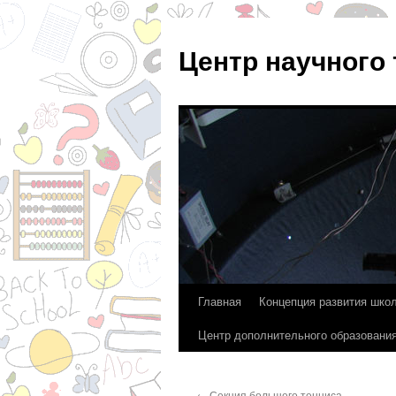
Центр научного
Главная
Концепция развития шко
Перейти
Центр дополнительного образовани
к
содержимому
←
Секция большего тенниса