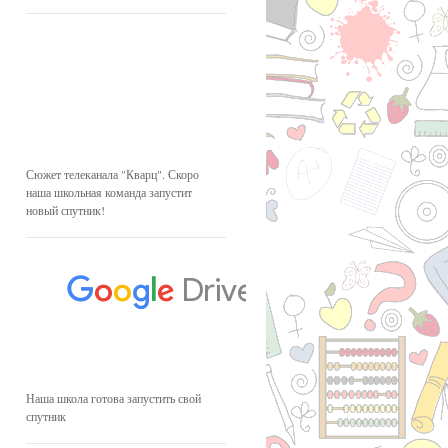
Сюжет телеканала "Кварц". Скоро
наша школьная команда запустит
новый спутник!
Наша школа готова запустить свой
спутник