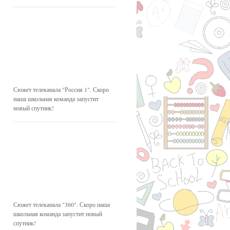
Сюжет телеканала "Россия 1". Скоро
наша школьная команда запустит
новый спутник!
Сюжет телеканала "360". Скоро наша
школьная команда запустит новый
спутник!