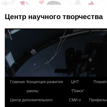
Центр научного творчества
Перейти
Главная
Концепция развития
ЦНТ
Планет
к
школы
“Поиск”
содержимому
Центр дополнительного
СМИ о
Профиль