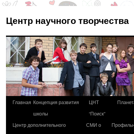
Центр научного творчества
Перейти
Главная
Концепция развития
ЦНТ
Планет
к
школы
“Поиск”
содержимому
Центр дополнительного
СМИ о
Профиль