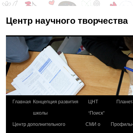
Центр научного творчества
Перейти
Главная
Концепция развития
ЦНТ
Планет
к
школы
“Поиск”
содержимому
Центр дополнительного
СМИ о
Профиль